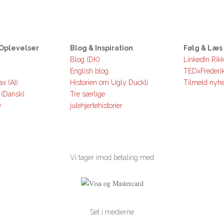
Oplevelser
Blog & Inspiration
Følg & Læ
Blog (DK)
LinkedIn Rik
English blog
TEDxFrederi
x (AI)
Historien om Ugly Duckli
Tilmeld nyh
 (Dansk)
Tre særlige
)
julehjertehistorier
Vi tager imod betaling med
Set i medierne