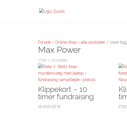
Forside
/
Online shop – alle produkter
/ Varer tag
Max Power
Viser 2 resultater
Klippekort – 10
Kl
timer fundraising
ti
15.000,00
kr.
27.5