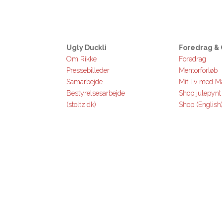
Ugly Duckli
Foredrag & 
Om Rikke
Foredrag
Pressebilleder
Mentorforløb
Samarbejde
Mit liv med Ma
Bestyrelsesarbejde
Shop julepynt
(stoltz.dk)
Shop (English