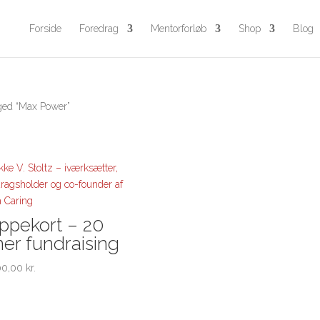
Forside
Foredrag
Mentorforløb
Shop
Blog
ged “Max Power”
ippekort – 20
mer fundraising
00,00
kr.