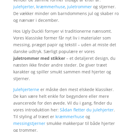
julehjerter
,
kræmmerhuse
,
juletrommer
og stjerner.
De vækker minder om barndommens jul og skaber ro
og nærvær i december.
Hos Ugly Duckli fornyer vi traditionerne nænsomt.
Vores klassiske former får nyt liv i materialer som
messing, præget papir og tekstil – uden at miste det
danske udtryk. Særligt populære er vores
juletrommer med stikker
– et detaljeret design, du
næsten ikke finder andre steder. De giver træet
karakter og spiller smukt sammen med hjerter og
stjerner.
Julehjerterne
er måske den mest elskede klassiker.
De kan være helt enkle for begyndere eller mere
avancerede for den øvede. Vil du i gang, finder du
vores introduktion her:
Sådan fletter du julehjerter
.
Til styling af træet er
kræmmerhuse
og
messingstjerner
smukke makkerpar til både hjerter
og trommer.