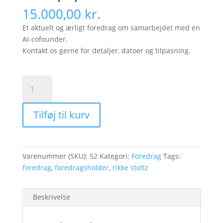
15.000,00
kr.
Et aktuelt og ærligt foredrag om samarbejdet med en
AI-cofounder.
Kontakt os gerne for detaljer, datoer og tilpasning.
Foredrag:
Mit
liv
Tilføj til kurv
med
Max
(AI)
–
Varenummer (SKU):
52
Kategori:
Foredrag
Tags:
Rikke
foredrag
,
foredragsholder
,
rikke stoltz
V.
Stoltz
antal
Beskrivelse