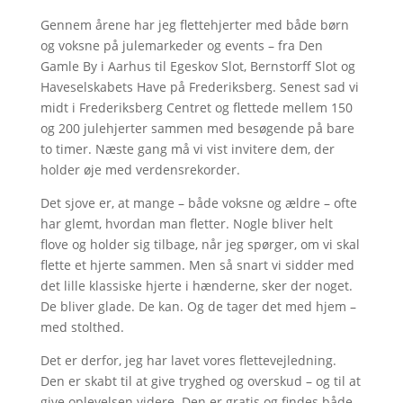
Gennem årene har jeg flettehjerter med både børn
og voksne på julemarkeder og events – fra Den
Gamle By i Aarhus til Egeskov Slot, Bernstorff Slot og
Haveselskabets Have på Frederiksberg. Senest sad vi
midt i Frederiksberg Centret og flettede mellem 150
og 200 julehjerter sammen med besøgende på bare
to timer. Næste gang må vi vist invitere dem, der
holder øje med verdensrekorder.
Det sjove er, at mange – både voksne og ældre – ofte
har glemt, hvordan man fletter. Nogle bliver helt
flove og holder sig tilbage, når jeg spørger, om vi skal
flette et hjerte sammen. Men så snart vi sidder med
det lille klassiske hjerte i hænderne, sker der noget.
De bliver glade. De kan. Og de tager det med hjem –
med stolthed.
Det er derfor, jeg har lavet vores flettevejledning.
Den er skabt til at give tryghed og overskud – og til at
give oplevelsen videre. Den er gratis og findes både